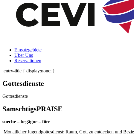
Einsatzgebiete
Über Uns
Reservationen
.entry-title { display:none; }
Gottesdienste
Gottesdienste
SamschtigsPRAISE
sueche
–
begägne
–
fiire
Monatlicher Jugendgottesdienst: Raum, Gott zu entdecken und Bezi