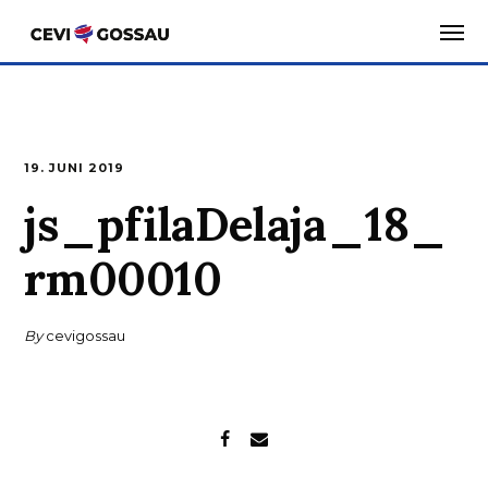
.entry-title { display:none; }
19. JUNI 2019
js_pfilaDelaja_18_
rm00010
By
cevigossau